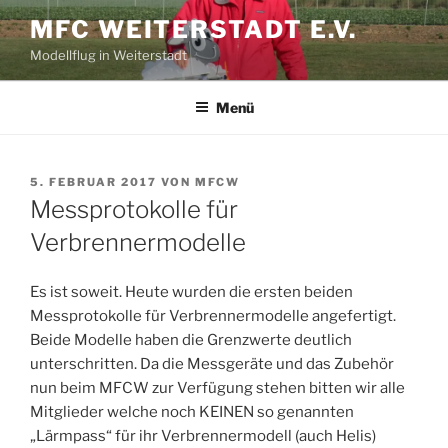
Zum
MFC WEITERSTADT E.V.
Inhalt
Modellflug in Weiterstadt
springen
Menü
VERÖFFENTLICHT
5. FEBRUAR 2017
VON
MFCW
AM
Messprotokolle für
Verbrennermodelle
Es ist soweit. Heute wurden die ersten beiden
Messprotokolle für Verbrennermodelle angefertigt.
Beide Modelle haben die Grenzwerte deutlich
unterschritten. Da die Messgeräte und das Zubehör
nun beim MFCW zur Verfügung stehen bitten wir alle
Mitglieder welche noch KEINEN so genannten
„Lärmpass“ für ihr Verbrennermodell (auch Helis)