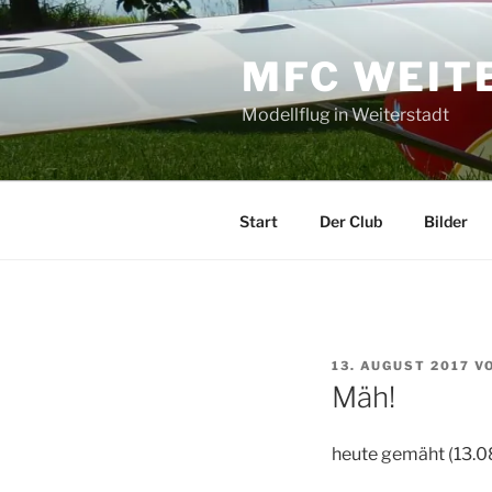
Zum
Inhalt
MFC WEITE
springen
Modellflug in Weiterstadt
Start
Der Club
Bilder
VERÖFFENTLICHT
13. AUGUST 2017
V
AM
Mäh!
heute gemäht (13.08.